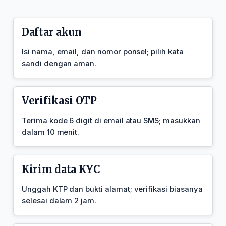
Daftar akun
Isi nama, email, dan nomor ponsel; pilih kata
sandi dengan aman.
Verifikasi OTP
Terima kode 6 digit di email atau SMS; masukkan
dalam 10 menit.
Kirim data KYC
Unggah KTP dan bukti alamat; verifikasi biasanya
selesai dalam 2 jam.