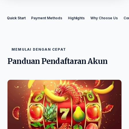
Quick Start
Payment Methods
Highlights
Why Choose Us
Co
MEMULAI DENGAN CEPAT
Panduan Pendaftaran Akun