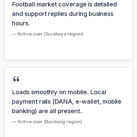
Football market coverage is detailed
and support replies during business
hours.
Active user (Surabaya region)
Loads smoothly on mobile. Local
payment rails (DANA, e-wallet, mobile
banking) are all present.
Active user (Bandung region)