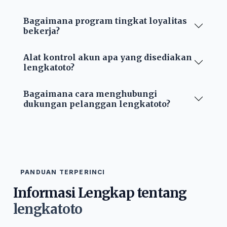
Bagaimana program tingkat loyalitas
bekerja?
Alat kontrol akun apa yang disediakan
lengkatoto?
Bagaimana cara menghubungi
dukungan pelanggan lengkatoto?
PANDUAN TERPERINCI
Informasi Lengkap tentang
lengkatoto