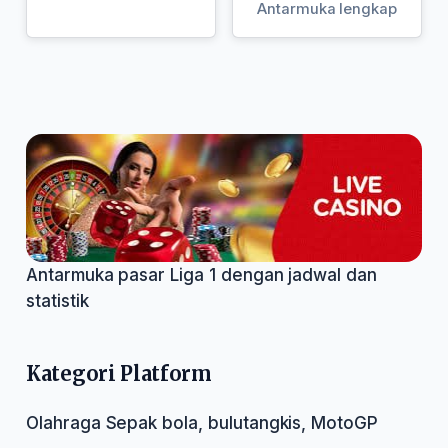
Antarmuka lengkap
Antarmuka pasar Liga 1 dengan jadwal dan
statistik
Kategori Platform
Olahraga Sepak bola, bulutangkis, MotoGP