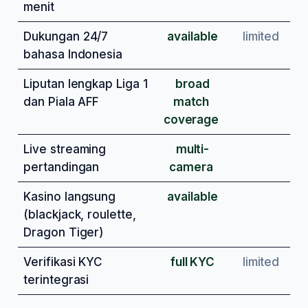
menit
Dukungan 24/7
available
limited
bahasa Indonesia
Liputan lengkap Liga 1
broad
dan Piala AFF
match
coverage
Live streaming
multi-
pertandingan
camera
Kasino langsung
available
(blackjack, roulette,
Dragon Tiger)
Verifikasi KYC
full KYC
limited
terintegrasi