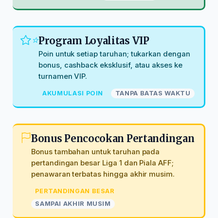
⭐
Program Loyalitas VIP
Poin untuk setiap taruhan; tukarkan dengan
bonus, cashback eksklusif, atau akses ke
turnamen VIP.
AKUMULASI POIN
TANPA BATAS WAKTU
Bonus Pencocokan Pertandingan
Bonus tambahan untuk taruhan pada
pertandingan besar Liga 1 dan Piala AFF;
penawaran terbatas hingga akhir musim.
PERTANDINGAN BESAR
SAMPAI AKHIR MUSIM