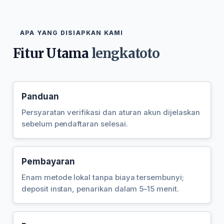
APA YANG DISIAPKAN KAMI
Fitur Utama
lengkatoto
Panduan
Persyaratan verifikasi dan aturan akun dijelaskan
sebelum pendaftaran selesai.
Pembayaran
Enam metode lokal tanpa biaya tersembunyi;
deposit instan, penarikan dalam 5–15 menit.