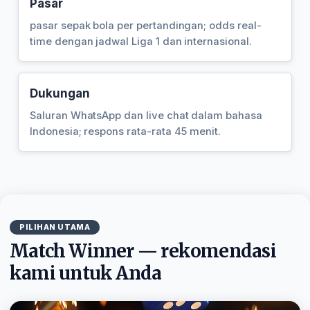
Pasar
pasar sepak bola per pertandingan; odds real-
time dengan jadwal Liga 1 dan internasional.
Dukungan
Saluran WhatsApp dan live chat dalam bahasa
Indonesia; respons rata-rata 45 menit.
PILIHAN UTAMA
Match Winner — rekomendasi
kami untuk Anda