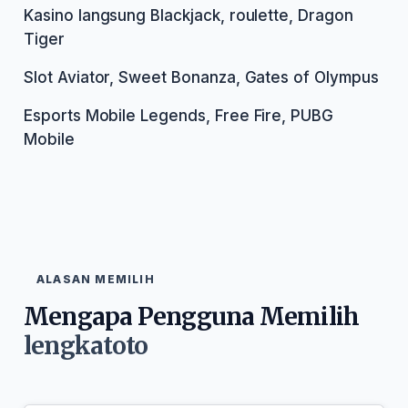
Kasino langsung Blackjack, roulette, Dragon
Tiger
Slot Aviator, Sweet Bonanza, Gates of Olympus
Esports Mobile Legends, Free Fire, PUBG
Mobile
ALASAN MEMILIH
Mengapa Pengguna Memilih
lengkatoto