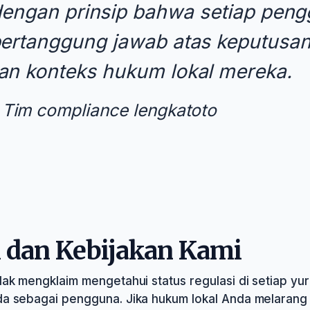
dengan prinsip bahwa setiap pen
ertanggung jawab atas keputusan
an konteks hukum lokal mereka.
Tim compliance lengkatoto
dan Kebijakan Kami
ak mengklaim mengetahui status regulasi di setiap yu
a sebagai pengguna. Jika hukum lokal Anda melarang