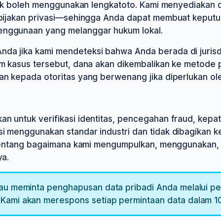
tidak boleh menggunakan lengkatoto. Kami menyediakan
ebijakan privasi—sehingga Anda dapat membuat keputus
enggunaan yang melanggar hukum lokal.
a jika kami mendeteksi bahwa Anda berada di jurisdik
am kasus tersebut, dana akan dikembalikan ke metode
an kepada otoritas yang berwenang jika diperlukan ol
n untuk verifikasi identitas, pencegahan fraud, kepa
i menggunakan standar industri dan tidak dibagikan k
il tentang bagaimana kami mengumpulkan, menggunakan
ya.
au meminta penghapusan data pribadi Anda melalui pe
ami akan merespons setiap permintaan data dalam 10 