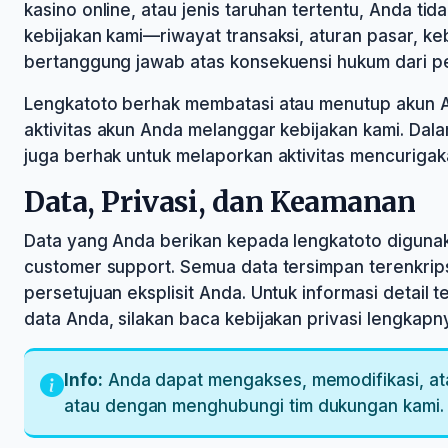
kasino online, atau jenis taruhan tertentu, Anda 
kebijakan kami—riwayat transaksi, aturan pasar, k
bertanggung jawab atas konsekuensi hukum dari p
Lengkatoto berhak membatasi atau menutup akun And
aktivitas akun Anda melanggar kebijakan kami. Dal
juga berhak untuk melaporkan aktivitas mencurigak
Data, Privasi, dan Keamanan
Data yang Anda berikan kepada lengkatoto digunaka
customer support. Semua data tersimpan terenkrips
persetujuan eksplisit Anda. Untuk informasi deta
data Anda, silakan baca kebijakan privasi lengkapn
Info:
Anda dapat mengakses, memodifikasi, at
atau dengan menghubungi tim dukungan kami. K