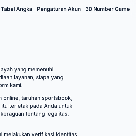
Tabel Angka
Pengaturan Akun
3D Number Game
wilayah yang memenuhi
iaan layanan, siapa yang
orm kami.
n online, taruhan sportsbook,
itu terletak pada Anda untuk
 keraguan tentang legalitas,
 melakukan verifikasi identitas