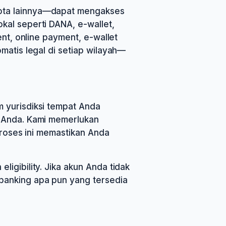
kota lainnya—dapat mengakses
kal seperti DANA, e-wallet,
ent, online payment, e-wallet
matis legal di setiap wilayah—
m yurisdiksi tempat Anda
l Anda. Kami memerlukan
Proses ini memastikan Anda
igibility. Jika akun Anda tidak
banking apa pun yang tersedia