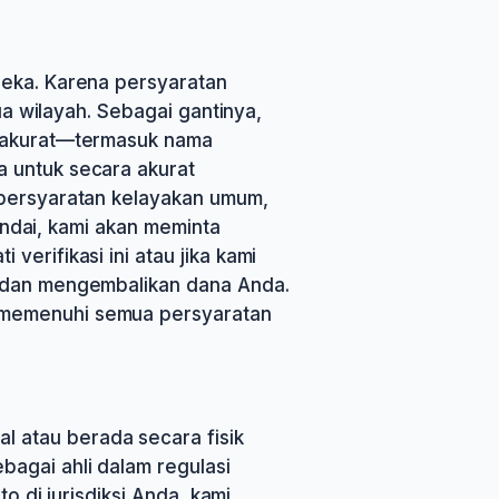
reka. Karena persyaratan
ua wilayah. Sebagai gantinya,
n akurat—termasuk nama
a untuk secara akurat
 persyaratan kelayakan umum,
tandai, kami akan meminta
erifikasi ini atau jika kami
a dan mengembalikan dana Anda.
a memenuhi semua persyaratan
 atau berada secara fisik
bagai ahli dalam regulasi
o di jurisdiksi Anda, kami