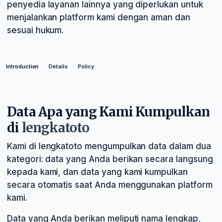
penyedia layanan lainnya yang diperlukan untuk
menjalankan platform kami dengan aman dan
sesuai hukum.
Introduction
Details
Policy
Data Apa yang Kami Kumpulkan
di
lengkatoto
Kami di lengkatoto mengumpulkan data dalam dua
kategori: data yang Anda berikan secara langsung
kepada kami, dan data yang kami kumpulkan
secara otomatis saat Anda menggunakan platform
kami.
Data yang Anda berikan meliputi nama lengkap,