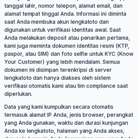
tanggal lahir, nomor telepon, alamat email, dan
alamat tempat tinggal Anda. Informasi ini diminta
saat Anda membuka akun lengkatoto dan
digunakan untuk verifikasi identitas awal. Saat
Anda melakukan deposit atau penarikan pertama,
kami juga meminta dokumen identitas resmi (KTP,
paspor, atau SIM) dan foto selfie untuk KYC (Know
Your Customer) yang lebih mendalam. Semua
dokumen ini disimpan terenkripsi di server
lengkatoto dan hanya diakses oleh sistem
verifikasi otomatis kami atau tim compliance saat
diperlukan.
Data yang kami kumpulkan secara otomatis
termasuk alamat IP Anda, jenis browser, perangkat
yang Anda gunakan, waktu dan durasi kunjungan
Anda ke lengkatoto, halaman yang Anda akses,